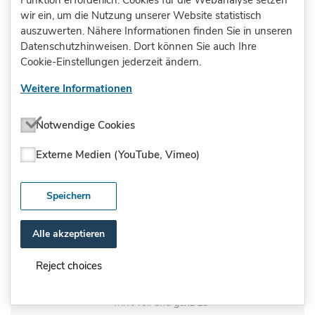
Funktion erforderlich. Cookies für die Webanalyse setzen
Trifft eher zu
wir ein, um die Nutzung unserer Website statistisch
auszuwerten. Nähere Informationen finden Sie in unseren
Trifft voll und ganz zu
Datenschutzhinweisen. Dort können Sie auch Ihre
Cookie-Einstellungen jederzeit ändern.
Kann ich nicht beurteilen
Weitere Informationen
Wir untersuchen die Wirkung von
stilistischen Mitteln in Texten (z.B. die
Notwendige Cookies
Verwendung des Konjunktivs oder eines
Externe Medien (YouTube, Vimeo)
bestimmten Satzbaus oder bestimmter
Wortarten).
Speichern
Trifft überhaupt nicht zu
Alle akzeptieren
Trifft eher nicht zu
Reject choices
Trifft eher zu
Trifft voll und ganz zu