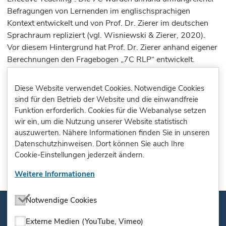
Befragungen von Lernenden im englischsprachigen
Kontext entwickelt und von Prof. Dr. Zierer im deutschen
Sprachraum repliziert (vgl. Wisniewski & Zierer, 2020).
Vor diesem Hintergrund hat Prof. Dr. Zierer anhand eigener
Berechnungen den Fragebogen „7C RLP“ entwickelt.
***** Die Bausteine wurden durch das ISQ-BB in
Diese Website verwendet Cookies. Notwendige Cookies
Anlehnung an die KMK-Bildungsstandards erstellt und
sind für den Betrieb der Website und die einwandfreie
durch das IQ M-V für Mecklenburg-Vorpommern
Funktion erforderlich. Cookies für die Webanalyse setzen
angepasst.
wir ein, um die Nutzung unserer Website statistisch
auszuwerten. Nähere Informationen finden Sie in unseren
Datenschutzhinweisen. Dort können Sie auch Ihre
Cookie-Einstellungen jederzeit ändern.
Weitere Informationen
Notwendige Cookies
Externe Medien (YouTube, Vimeo)
Impressum